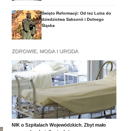
Święto Reformacji: Od tez Lutra do
dziedzictwa Saksonii i Dolnego
Śląska
ZDROWIE, MODA I URODA
NIK o Szpitalach Wojewódzkich. Zbyt mało