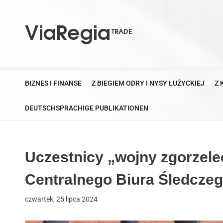
S
k
i
p
V
t
i
o
a
c
BIZNES I FINANSE
Z BIEGIEM ODRY I NYSY ŁUŻYCKIEJ
Z 
R
o
e
n
DEUTSCHSPRACHIGE PUBLIKATIONEN
g
t
i
e
a
n
T
Uczestnicy „wojny zgorzele
t
r
a
Centralnego Biura Śledczego
d
e
czwartek, 25 lipca 2024