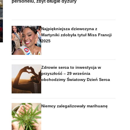
personelu, zbyt długie dyżury
Najpiękniejsza dziewczyna z
Martyniki zdobyła tytuł Miss Francji
2025
Zdrowie serca to inwestycja w
przyszłość – 29 września
obchodzimy Światowy Dzień Serca
Niemcy zalegalizowały marihuanę