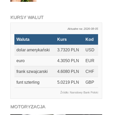
KURSY WALUT
Aktualne na: 2026-08-05
Waluta
Kurs
Kod
dolar amerykański
3.7320 PLN
USD
euro
4.3050 PLN
EUR
frank szwajcarski
4.6080 PLN
CHF
funt szterling
5.0219 PLN
GBP
Źródło: Narodowy Bank Polski
MOTORYZACJA