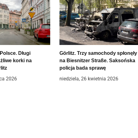
Polsce. Długi
Görlitz. Trzy samochody spłonęły
żliwe korki na
na Biesnitzer Straße. Saksońska
litz
policja bada sprawę
wca 2026
niedziela, 26 kwietnia 2026