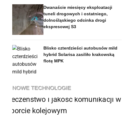
Dwanaście miesięcy eksploatacji
tuneli drogowych i ostatniego,
dolnośląskiego odcinka drogi
ekspresowej S3
Blisko czterdzieści autobusów mild
hybrid Solarisa zasiliło krakowską
flotę MPK
NOWE TECHNOLOGIE