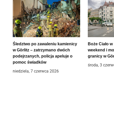
g
a
c
j
Śledztwo po zawaleniu kamienicy
Boże Ciało w 
a
w Görlitz – zatrzymano dwóch
weekend i mo
w
podejrzanych, policja apeluje o
granicy w Gör
pomoc świadków
środa, 3 czer
p
niedziela, 7 czerwca 2026
i
s
u