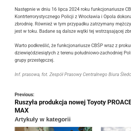
Następnie w dniu 16 lipca 2024 roku funkcjonariusze 
Kontrterrorystycznego Policji z Wrocławia i Opola doko
zbrodnię. Również w tym przypadku zatrzymany mężczy
jest w toku. Badane są dalsze wątki tej wstrząsającej zbr
Warto podkreślić, że funkcjonariusze CBŚP wraz z proku
dziewięćdziesiątych z terenu południowo-zachodniej P
grupy przestępczej.
Inf. prasowa, fot. Zespół Prasowy Centralnego Biura Śledc
Previous:
N
Ruszyła produkcja nowej Toyoty PROAC
a
MAX
w
Artykuły w kategorii
i