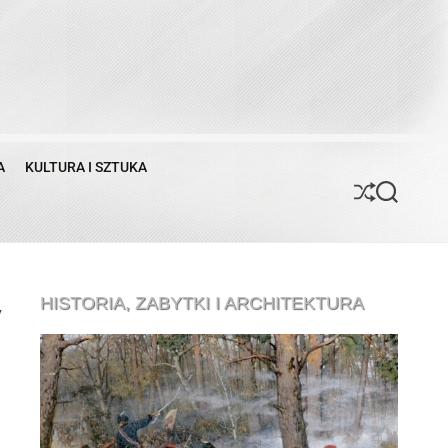
A
KULTURA I SZTUKA
S
S
h
e
u
a
ff
r
l
c
e
h
HISTORIA, ZABYTKI I ARCHITEKTURA
y