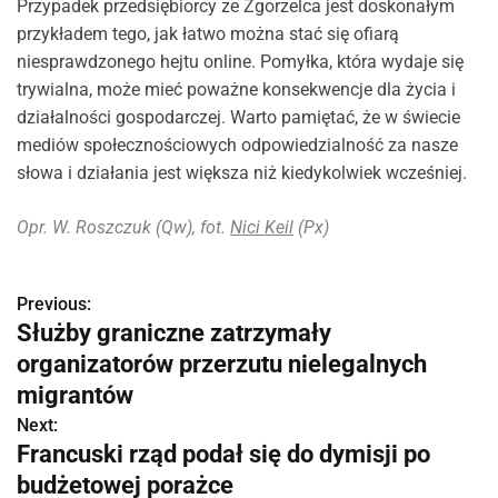
Przypadek przedsiębiorcy ze Zgorzelca jest doskonałym
przykładem tego, jak łatwo można stać się ofiarą
niesprawdzonego hejtu online. Pomyłka, która wydaje się
trywialna, może mieć poważne konsekwencje dla życia i
działalności gospodarczej. Warto pamiętać, że w świecie
mediów społecznościowych odpowiedzialność za nasze
słowa i działania jest większa niż kiedykolwiek wcześniej.
Opr. W. Roszczuk (Qw), fot.
Nici Keil
(Px)
Previous:
N
Służby graniczne zatrzymały
a
organizatorów przerzutu nielegalnych
w
migrantów
Next:
i
Francuski rząd podał się do dymisji po
g
budżetowej porażce