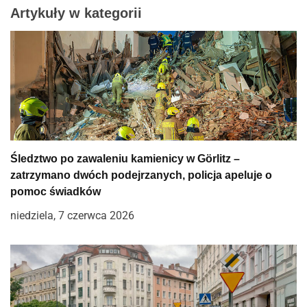
a
Artykuły w kategorii
c
j
a
w
p
Śledztwo po zawaleniu kamienicy w Görlitz –
i
zatrzymano dwóch podejrzanych, policja apeluje o
pomoc świadków
s
niedziela, 7 czerwca 2026
u