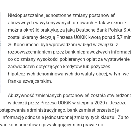
Niedopuszczalne jednostronne zmiany postanowień
abuzywnych w wykonywanych umowach – tak w skrócie
można określić praktykę, za jaką Deutsche Bank Polska S.A
został ukarany decyzją Prezesa UOKiK kwotą ponad 5,7 ml
zł. Konsumenci byli wprowadzani w błąd w związku z
rozpowszechnianiem przez bank nieprawdziwych informacj
co do zmiany wysokości pobieranych opłat za wystawienie
zaświadczeń dotyczących kredytów lub pożyczek
hipotecznych denominowanych do waluty obcej, w tym we
franku szwajcarskim.
Abuzywność zmienianych postanowień została stwierdzon
w decyzji przez Prezesa UOKiK w sierpniu 2020 r. Jeszcze
ostępowania administracyjnego, bank zamiast przestać je
informację odnośnie jednostronnej zmiany tych klauzul. Za to
mować konsumentów o przysługującym im prawie do