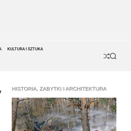
A
KULTURA I SZTUKA
S
S
h
e
u
a
ff
r
l
c
e
h
HISTORIA, ZABYTKI I ARCHITEKTURA
y