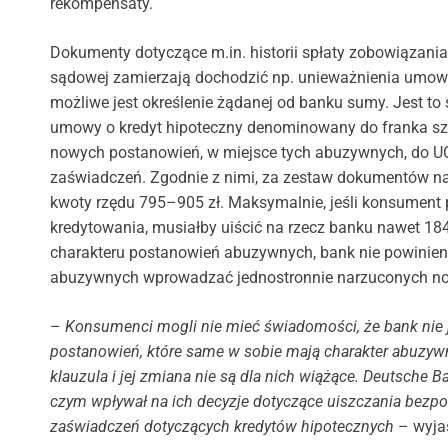
rekompensaty.
Dokumenty dotyczące m.in. historii spłaty zobowiązania
sądowej zamierzają dochodzić np. unieważnienia umowy 
możliwe jest określenie żądanej od banku sumy. Jest to
umowy o kredyt hipoteczny denominowany do franka szw
nowych postanowień, w miejsce tych abuzywnych, do UO
zaświadczeń. Zgodnie z nimi, za zestaw dokumentów n
kwoty rzędu 795–905 zł. Maksymalnie, jeśli konsument 
kredytowania, musiałby uiścić na rzecz banku nawet 1
charakteru postanowień abuzywnych, bank nie powinien 
abuzywnych wprowadzać jednostronnie narzuconych now
–
Konsumenci mogli nie mieć świadomości, że bank nie 
postanowień, które same w sobie mają charakter abuzywn
klauzula i jej zmiana nie są dla nich wiążące. Deutsch
czym wpływał na ich decyzje dotyczące uiszczania bezpo
zaświadczeń dotyczących kredytów hipotecznych
– wyjaś