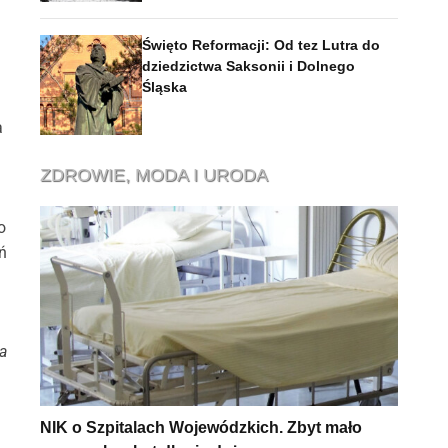
Święto Reformacji: Od tez Lutra do
dziedzictwa Saksonii i Dolnego
Śląska
a
ZDROWIE, MODA I URODA
o
ń
a
NIK o Szpitalach Wojewódzkich. Zbyt mało