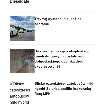
Dieselgate
Trzymaj dystans, nie jedź na
zderzaku
Dwanaście miesięcy eksploatacji
tuneli drogowych i ostatniego,
dolnośląskiego odcinka drogi
ekspresowej S3
Blisko czterdzieści autobusów mild
hybrid Solarisa zasiliło krakowską
flotę MPK