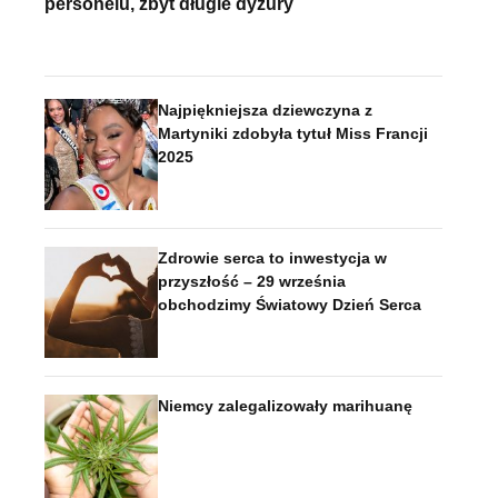
personelu, zbyt długie dyżury
Najpiękniejsza dziewczyna z
Martyniki zdobyła tytuł Miss Francji
2025
Zdrowie serca to inwestycja w
przyszłość – 29 września
obchodzimy Światowy Dzień Serca
Niemcy zalegalizowały marihuanę