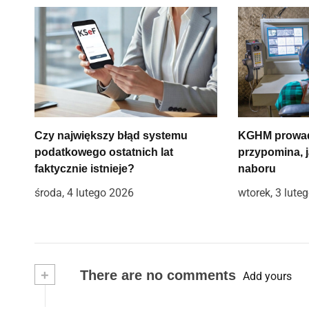
g
a
c
j
a
Czy największy błąd systemu
KGHM prowadz
w
podatkowego ostatnich lat
przypomina, 
faktycznie istnieje?
naboru
p
środa, 4 lutego 2026
wtorek, 3 lute
i
s
u
+
There are no comments
Add yours