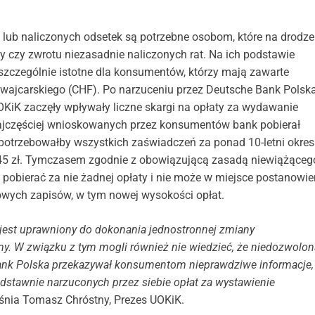
 lub naliczonych odsetek są potrzebne osobom, które na drodze
czy zwrotu niezasadnie naliczonych rat. Na ich podstawie
 szczególnie istotne dla konsumentów, którzy mają zawarte
ajcarskiego (CHF). Po narzuceniu przez Deutsche Bank Polsk
KiK zaczęły wpływały liczne skargi na opłaty za wydawanie
ajczęściej wnioskowanych przez konsumentów bank pobierał
potrzebowałby wszystkich zaświadczeń za ponad 10-letni okres
845 zł. Tymczasem zgodnie z obowiązującą zasadą niewiążąceg
pobierać za nie żadnej opłaty i nie może w miejsce postanowie
ych zapisów, w tym nowej wysokości opłat.
jest uprawniony do dokonania jednostronnej zmiany
y. W związku z tym mogli również nie wiedzieć, że niedozwolon
e Bank Polska przekazywał konsumentom nieprawdziwe informacje,
dstawnie narzuconych przez siebie opłat za wystawienie
nia Tomasz Chróstny, Prezes UOKiK.