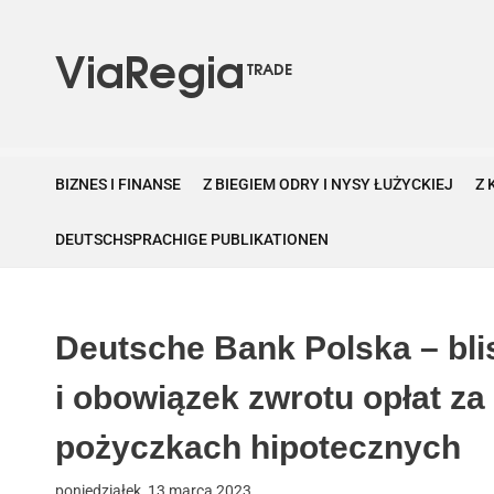
S
k
i
p
V
t
i
o
a
c
BIZNES I FINANSE
Z BIEGIEM ODRY I NYSY ŁUŻYCKIEJ
Z 
R
o
e
n
DEUTSCHSPRACHIGE PUBLIKATIONEN
g
t
i
e
a
n
T
Deutsche Bank Polska – bli
t
r
a
i obowiązek zwrotu opłat za
d
pożyczkach hipotecznych
e
poniedziałek, 13 marca 2023