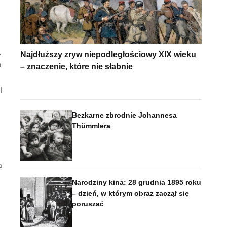
.
Najdłuższy zryw niepodległościowy XIX wieku
n
– znaczenie, które nie słabnie
i
Bezkarne zbrodnie Johannesa
Thümmlera
a
Narodziny kina: 28 grudnia 1895 roku
– dzień, w którym obraz zaczął się
poruszać